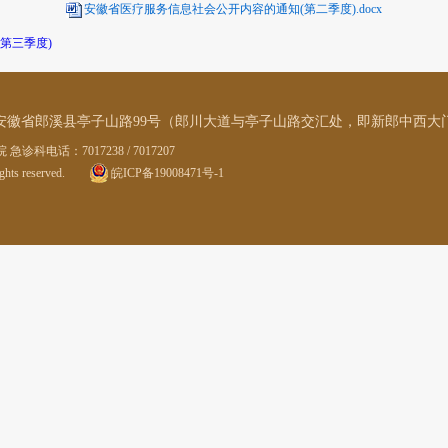
安徽省医疗服务信息社会公开内容的通知(第二季度).docx
第三季度)
地址：安徽省郎溪县亭子山路99号（郎川大道与亭子山路交汇处，即新郎中西大门向
科电话：7017238 / 7017207
ghts reserved.
皖ICP备19008471号-1