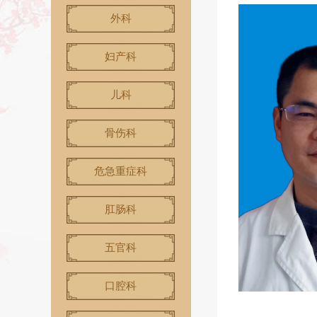
外科
妇产科
儿科
骨伤科
危急重症科
肛肠科
五官科
口腔科