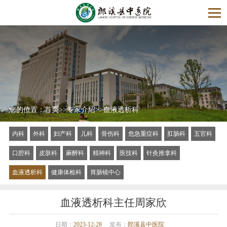
您的位置：
首页
>>
专家介绍
>>
血液透析科
内科
外科
妇产科
儿科
骨伤科
危急重症科
肛肠科
五官科
口腔科
皮肤科
麻醉科
精神科
医技科
针灸推拿科
血液透析科
健康体检科
胃肠镜中心
血液透析科主任周家欣
日期：
2023-12-28
发布：
郎溪县中医院